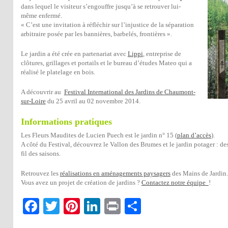
dans lequel le visiteur s’engouffre jusqu’à se retrouver lui-
même enfermé.
« C’est une invitation à réfléchir sur l’injustice de la séparation
arbitraire posée par les bannières, barbelés, frontières ».
Le jardin a été crée en partenariat avec
Lippi
, entreprise de
clôtures, grillages et portails et le bureau d’études Mateo qui a
réalisé le platelage en bois.
A découvrir au
Festival International des Jardins de Chaumont-
sur-Loire
du 25 avril au 02 novembre 2014.
Informations pratiques
Les Fleurs Maudites de Lucien Puech est le jardin n° 15 (
plan d’accès
).
A côté du Festival, découvrez le Vallon des Brumes et le jardin potager : 
fil des saisons.
Retrouvez les
réalisations en aménagements paysagers
des Mains de Jardin.
Vous avez un projet de création de jardins ?
Contactez notre équipe
!
Facebook
Twitter
Pinterest
LinkedIn
Print
Partager